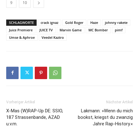
9
10
SCHLAGWORTE
crack ignaz
Gold Roger
Haze
johnny rakete
Juice Premiere
JUICE TV
Marvin Game
MC Bomber
pimf
Umse & Aphroe
Veedel Kaztro
Vorheriger Artikel
Nächster Artikel
X-Mas (W)RAP-Up DE: SSIO,
Lakmann: »Wenn du mich
187 Strassenbande, AZAD
bookst, kriegst du zwanzig
u.v.m.
Jahre Rap-History.«