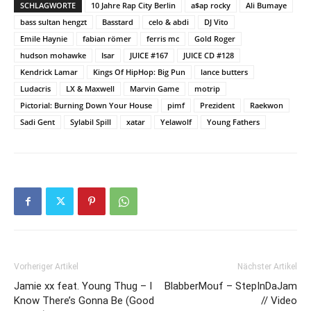
SCHLAGWORTE
10 Jahre Rap City Berlin
a$ap rocky
Ali Bumaye
bass sultan hengzt
Basstard
celo & abdi
DJ Vito
Emile Haynie
fabian römer
ferris mc
Gold Roger
hudson mohawke
Isar
JUICE #167
JUICE CD #128
Kendrick Lamar
Kings Of HipHop: Big Pun
lance butters
Ludacris
LX & Maxwell
Marvin Game
motrip
Pictorial: Burning Down Your House
pimf
Prezident
Raekwon
Sadi Gent
Sylabil Spill
xatar
Yelawolf
Young Fathers
Vorheriger Artikel
Nächster Artikel
Jamie xx feat. Young Thug – I
BlabberMouf – StepInDaJam
Know There’s Gonna Be (Good
// Video