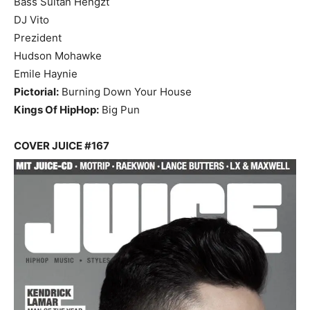
Bass Sultan Hengzt
DJ Vito
Prezident
Hudson Mohawke
Emile Haynie
Pictorial:
Burning Down Your House
Kings Of HipHop:
Big Pun
COVER JUICE #167