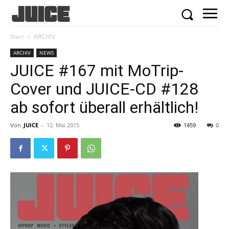
Start
ARCHIV
ARCHIV
NEWS
JUICE #167 mit MoTrip-
Cover und JUICE-CD #128
ab sofort überall erhältlich!
Von
JUICE
-
12. Mai 2015
1459
0