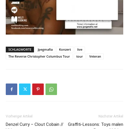
SCHLAGWORTE
Jpegmafia
Konzert
live
The Reverse Christopher Columbus Tour
tour
Veteran
Vorheriger Artikel
Nächster Artikel
Denzel Curry – Clout Cobain //
Graffiti-Lessons: Toys malen