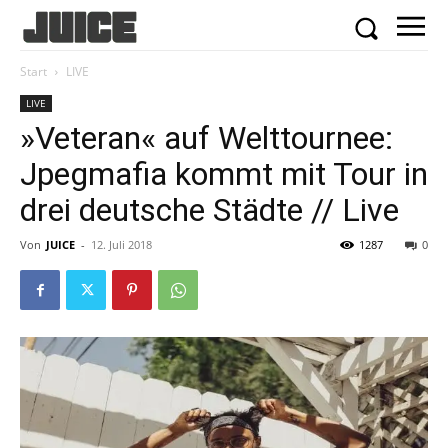
Start
LIVE
LIVE
»Veteran« auf Welttournee:
Jpegmafia kommt mit Tour in
drei deutsche Städte // Live
Von
JUICE
-
12. Juli 2018
1287
0