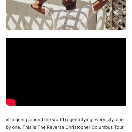
»I’m going around the world regentrifying every city, one
by one. This is The Reverse Christopher Columbus Tour.