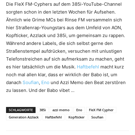
Die FleX FM-Cyphers auf dem 385i-YouTube-Channel
sorgten schon in den letzten Wochen für Aufsehen.
Ähnlich wie Grime MCs bei Rinse FM versammeln sich
hier Straßenrap-Youngstars aus dem Umfeld von AON,
Kopfticker, Azzlack und 385i, um gemeinsam zu rappen.
Während andere Labels, die sich selbst gerne den
Straßenstempel aufdrücken, versuchen mit unlustigen
Telefonstreichen auf sich aufmerksam zu machen, geht
es hier tatsächlich um die Musik.
Haftbefehl
macht kurz
noch mal allen klar, dass er wirklich der Babo ist, um
danach
Soufian
,
Eno
und Azzi Memo den Beat zerstören
zu lassen. Und der Babo vibet …
SCHLAGWORTE
385i
azzi memo
Eno
FleX FM Cypher
Generation Azzlack
Haftbefehl
Kopfticker
Soufian