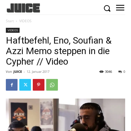
Start
VIDEOS
VIDEOS
Haftbefehl, Eno, Soufian &
Azzi Memo steppen in die
Cypher // Video
Von
JUICE
-
12. Januar 2017
3046
0