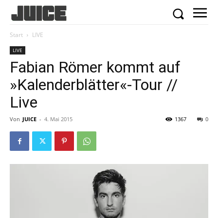
Start
LIVE
LIVE
Fabian Römer kommt auf
»Kalenderblätter«-Tour //
Live
Von
JUICE
-
4. Mai 2015
1367
0