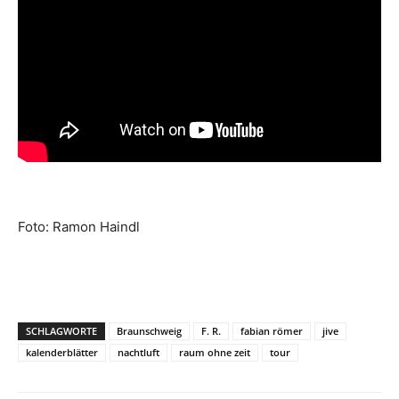
Foto: Ramon Haindl
SCHLAGWORTE
Braunschweig
F. R.
fabian römer
jive
kalenderblätter
nachtluft
raum ohne zeit
tour