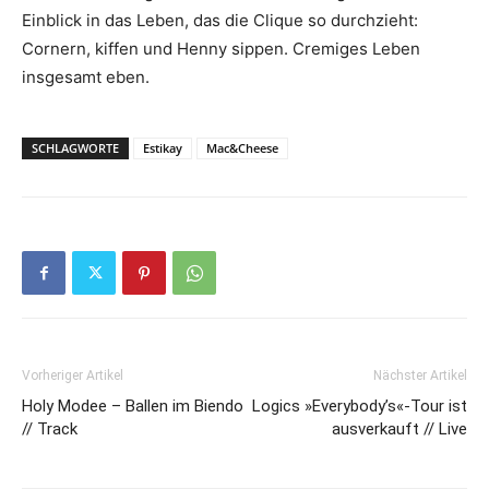
Einblick in das Leben, das die Clique so durchzieht:
Cornern, kiffen und Henny sippen. Cremiges Leben
insgesamt eben.
SCHLAGWORTE
Estikay
Mac&Cheese
Vorheriger Artikel
Nächster Artikel
Holy Modee – Ballen im Biendo
Logics »Everybody’s«-Tour ist
// Track
ausverkauft // Live