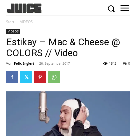
Start
VIDEOS
VIDEOS
Estikay – Mac & Cheese @
COLORS // Video
Von
Felix Englert
-
26. September 2017
1843
0