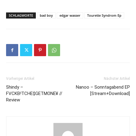
SCHLAGWORTE
bad boy
edgar wasser
Tourette Syndrom Ep
Vorheriger Artikel
Nächster Artikel
Shindy –
Nanoo – Sonntagabend EP
FVCKB!TCHE$GETMONE¥ //
[Stream+Download]
Review