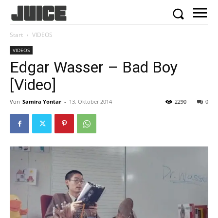
Start
VIDEOS
VIDEOS
Edgar Wasser – Bad Boy
[Video]
Von
Samira Yontar
-
13. Oktober 2014
2290
0