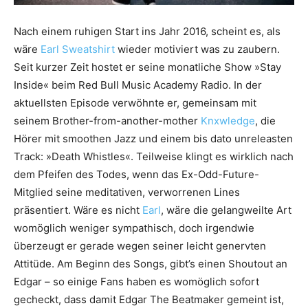
Nach einem ruhigen Start ins Jahr 2016, scheint es, als
wäre
Earl Sweatshirt
wieder motiviert was zu zaubern.
Seit kurzer Zeit hostet er seine monatliche Show »Stay
Inside« beim Red Bull Music Academy Radio. In der
aktuellsten Episode verwöhnte er, gemeinsam mit
seinem Brother-from-another-mother
Knxwledge
, die
Hörer mit smoothen Jazz und einem bis dato unreleasten
Track: »Death Whistles«. Teilweise klingt es wirklich nach
dem Pfeifen des Todes, wenn das Ex-Odd-Future-
Mitglied seine meditativen, verworrenen Lines
präsentiert. Wäre es nicht
Earl
, wäre die gelangweilte Art
womöglich weniger sympathisch, doch irgendwie
überzeugt er gerade wegen seiner leicht genervten
Attitüde. Am Beginn des Songs, gibt’s einen Shoutout an
Edgar – so einige Fans haben es womöglich sofort
gecheckt, dass damit Edgar The Beatmaker gemeint ist,