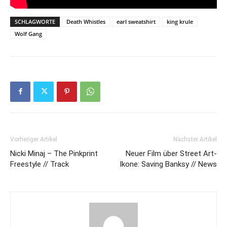
SCHLAGWORTE
Death Whistles
earl sweatshirt
king krule
Wolf Gang
Vorheriger Artikel
Nächster Artikel
Nicki Minaj – The Pinkprint
Neuer Film über Street Art-
Freestyle // Track
Ikone: Saving Banksy // News