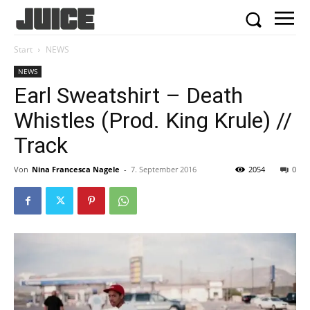
Start
NEWS
NEWS
Earl Sweatshirt – Death
Whistles (Prod. King Krule) //
Track
Von
Nina Francesca Nagele
-
7. September 2016
2054
0