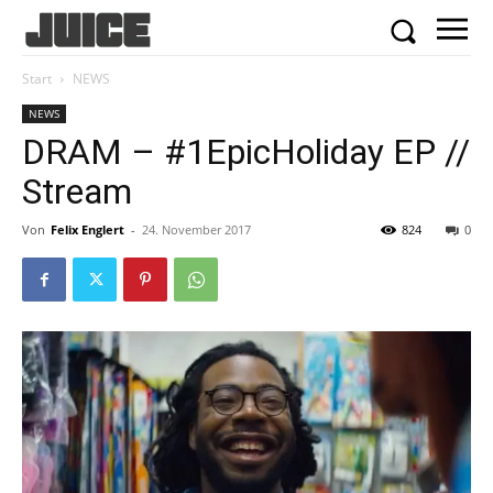
Start
NEWS
NEWS
DRAM – #1EpicHoliday EP //
Stream
Von
Felix Englert
-
24. November 2017
824
0