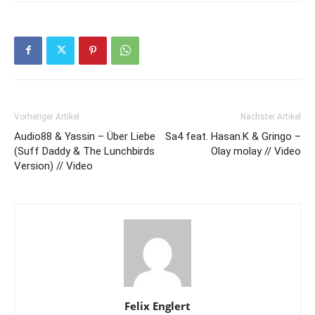
Vorheriger Artikel
Nächster Artikel
Audio88 & Yassin – Über Liebe
Sa4 feat. Hasan.K & Gringo –
(Suff Daddy & The Lunchbirds
Olay molay // Video
Version) // Video
Felix Englert