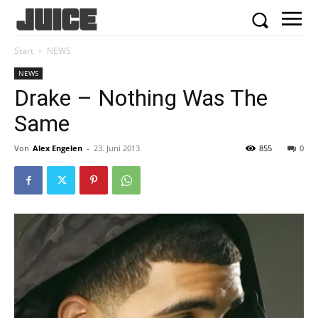
Start
NEWS
NEWS
Drake – Nothing Was The
Same
Von
Alex Engelen
-
23. Juni 2013
855
0