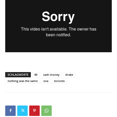
SCHLAGWORTE
40
cash money
drake
nothing was the same
ova
toronto