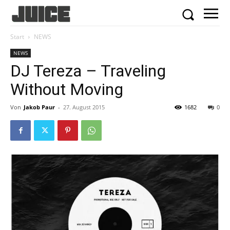
Start
NEWS
NEWS
DJ Tereza – Traveling
Without Moving
Von
Jakob Paur
-
27. August 2015
1682
0