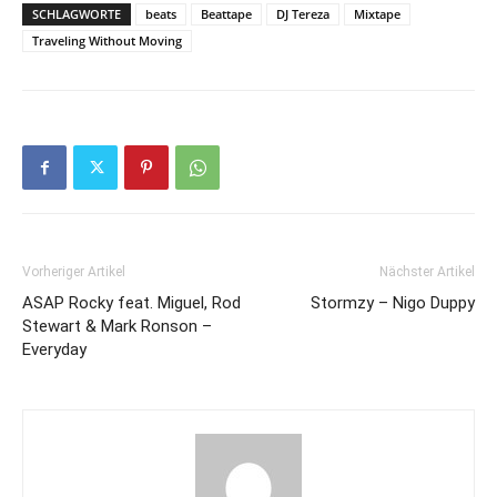
SCHLAGWORTE
beats
Beattape
DJ Tereza
Mixtape
Traveling Without Moving
Vorheriger Artikel
Nächster Artikel
ASAP Rocky feat. Miguel, Rod
Stormzy – Nigo Duppy
Stewart & Mark Ronson –
Everyday