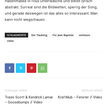
Hasenmaske in rosa Unterwäsche und bleibt lyrisch
abstrakt. Surreal sind die Bildwelten, sperrig der Song,
und gerade deswegen ist das alles so interessant. Man
kann nicht wegschauen.
SCHLAGWORTE
Der Täubling
Für Jean Baptiste
sichtexot
video
Vorheriger Artikel
Nächster Artikel
Travis Scott & Kendrick Lamar
Kraftklub – Fenster // Video
– Goosebumps // Video