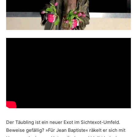
Der Täubling ist ein neuer Exot im Sichtexot-Umfeld.
Beweise gefällig? »Für Jean Baptiste« räkelt er sich mit