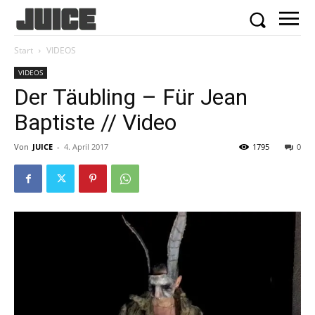
Start
VIDEOS
VIDEOS
Der Täubling – Für Jean
Baptiste // Video
Von
JUICE
-
4. April 2017
1795
0