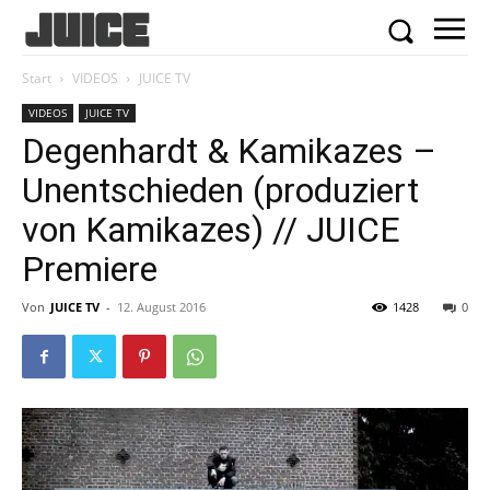
Start
VIDEOS
JUICE TV
VIDEOS
JUICE TV
Degenhardt & Kamikazes –
Unentschieden (produziert
von Kamikazes) // JUICE
Premiere
Von
JUICE TV
-
12. August 2016
1428
0