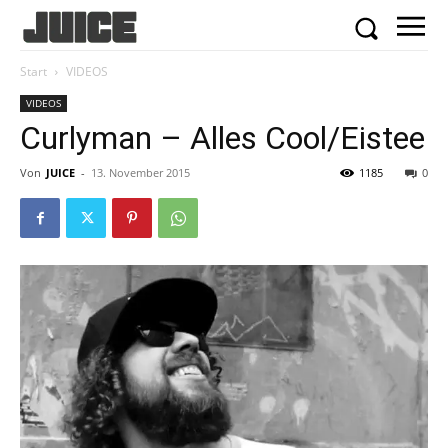
Start
VIDEOS
VIDEOS
Curlyman – Alles Cool/Eistee
Von
JUICE
-
13. November 2015
1185
0