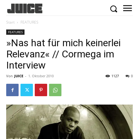
Start
FEATURES
FEATURES
»Nas hat für mich keinerlei
Relevanz« // Cormega im
Interview
Von
JUICE
-
1. Oktober 2010
1127
0