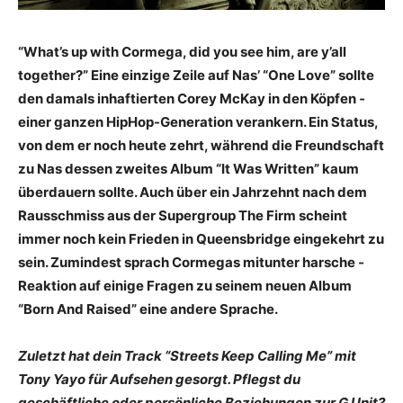
“What’s up with Cormega, did you see him, are y’all
together?” Eine ­einzige Zeile auf Nas’ “One Love” sollte
den damals inhaftierten Corey McKay in den Köpfen ­
einer ganzen HipHop-Generation verankern. Ein Status,
von dem er noch heute zehrt, während die Freundschaft
zu Nas dessen zweites Album “It Was Written” kaum
überdauern sollte. Auch über ein Jahrzehnt nach dem
Rausschmiss aus der Supergroup The Firm scheint
immer noch kein Frieden in Queensbridge eingekehrt zu
sein. Zumindest sprach Cormegas mitunter harsche ­
Reaktion auf einige Fragen zu seinem neuen Album
“Born And Raised” eine andere Sprache.
Zuletzt hat dein Track “Streets Keep ­Calling Me” mit
Tony Yayo für Aufsehen gesorgt. Pflegst du
geschäftliche oder persönliche ­Beziehungen zur G Unit?