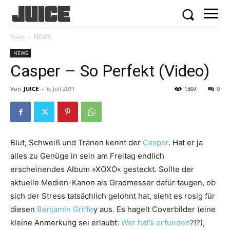
Start
NEWS
NEWS
Casper – So Perfekt (Video)
Von
JUICE
-
6. Juli 2011
1307
0
Blut, Schweiß und Tränen kennt der
Casper
. Hat er ja
alles zu Genüge in sein am Freitag endlich
erscheinendes Album »XOXO« gesteckt. Sollte der
aktuelle Medien-Kanon als Gradmesser dafür taugen, ob
sich der Stress tatsächlich gelohnt hat, sieht es rosig für
diesen
Benjamin Griffe
y aus. Es hagelt Coverbilder (eine
kleine Anmerkung sei erlaubt:
Wer hat’s erfunden
?!?),