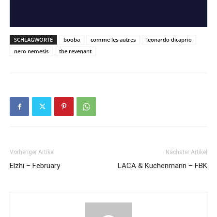
SCHLAGWORTE
booba
comme les autres
leonardo dicaprio
nero nemesis
the revenant
Vorheriger Artikel
Nächster Artikel
Elzhi – February
LACA & Kuchenmann – FBK