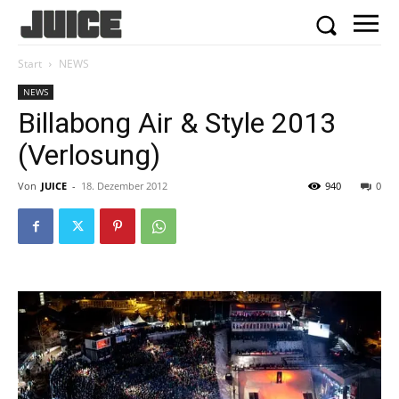
Start
NEWS
NEWS
Billabong Air & Style 2013
(Verlosung)
Von
JUICE
-
18. Dezember 2012
940
0