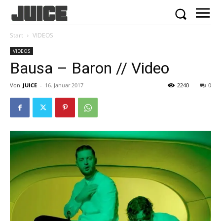
Start
VIDEOS
VIDEOS
Bausa – Baron // Video
Von
JUICE
-
16. Januar 2017
2240
0