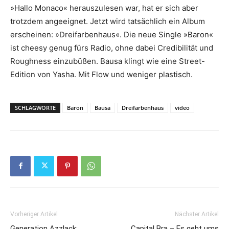
»Hallo Monaco« herauszulesen war, hat er sich aber
trotzdem angeeignet. Jetzt wird tatsächlich ein Album
erscheinen: »Dreifarbenhaus«. Die neue Single »Baron«
ist cheesy genug fürs Radio, ohne dabei Credibilität und
Roughness einzubüßen. Bausa klingt wie eine Street-
Edition von Yasha. Mit Flow und weniger plastisch.
SCHLAGWORTE
Baron
Bausa
Dreifarbenhaus
video
Vorheriger Artikel
Nächster Artikel
Generation Azzlack:
Capital Bra – Es geht ums