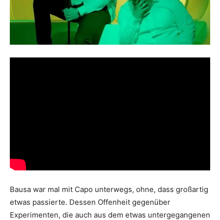
Bausa war mal mit Capo unterwegs, ohne, dass großartig
etwas passierte. Dessen Offenheit gegenüber
Experimenten, die auch aus dem etwas untergegangenen