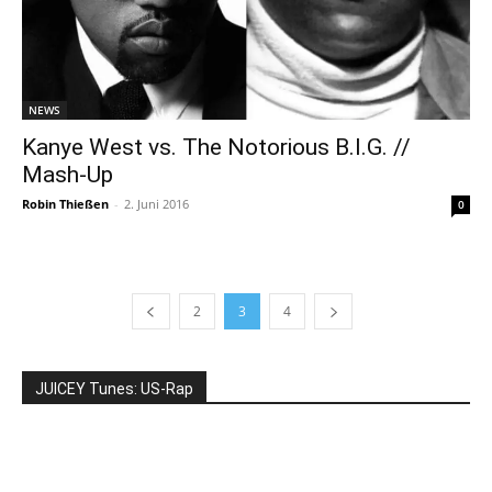
NEWS
Kanye West vs. The Notorious B.I.G. //
Mash-Up
Robin Thießen
-
2. Juni 2016
0
2
3
4
JUICEY Tunes: US-Rap