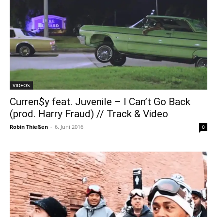
VIDEOS
Curren$y feat. Juvenile – I Can’t Go Back
(prod. Harry Fraud) // Track & Video
Robin Thießen
-
6. Juni 2016
0