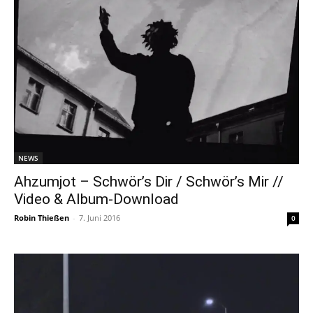
NEWS
Ahzumjot – Schwör’s Dir / Schwör’s Mir //
Video & Album-Download
Robin Thießen
-
7. Juni 2016
0