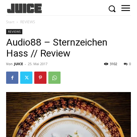
Start
REVIEWS
REVIEWS
Audio88 – Sternzeichen
Hass // Review
Von
JUICE
-
25. Mai 2017
3102
0