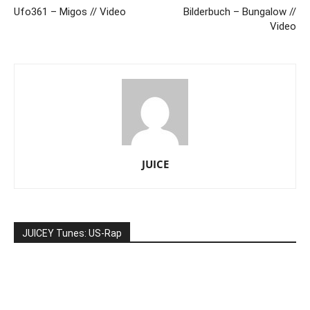
Ufo361 – Migos // Video
Bilderbuch – Bungalow //
Video
JUICE
JUICEY Tunes: US-Rap