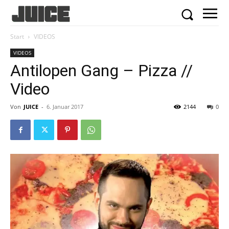
Start
VIDEOS
VIDEOS
Antilopen Gang – Pizza //
Video
Von
JUICE
-
6. Januar 2017
2144
0