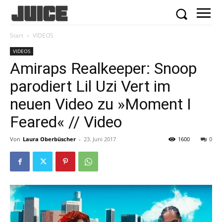
Start
VIDEOS
VIDEOS
Amiraps Realkeeper: Snoop
parodiert Lil Uzi Vert im
neuen Video zu »Moment I
Feared« // Video
Von
Laura Oberbüscher
-
23. Juni 2017
1600
0