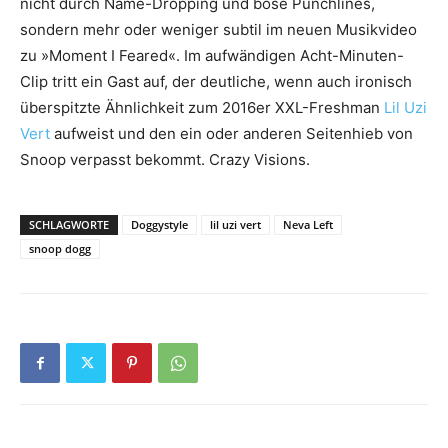
nicht durch Name-Dropping und böse Punchlines,
sondern mehr oder weniger subtil im neuen Musikvideo
zu »Moment I Feared«. Im aufwändigen Acht-Minuten-
Clip tritt ein Gast auf, der deutliche, wenn auch ironisch
überspitzte Ähnlichkeit zum 2016er XXL-Freshman
Lil Uzi
Vert
aufweist und den ein oder anderen Seitenhieb von
Snoop verpasst bekommt. Crazy Visions.
SCHLAGWORTE
Doggystyle
lil uzi vert
Neva Left
snoop dogg