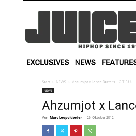
EXCLUSIVES
NEWS
FEATURE
Start
NEWS
Ahzumjot x Lance Butters – G.T.F.U.
NEWS
Ahzumjot x Lance
Von
Marc Leopoldseder
-
29. Oktober 2012