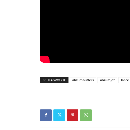
SCHLAGWORTE
ahzumbutters
ahzumjot
lance