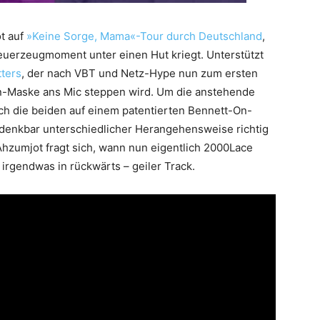
ot auf
»Keine Sorge, Mama«-Tour durch Deutschland
,
euerzeugmoment unter einen Hut kriegt. Unterstützt
ters
, der nach VBT und Netz-Hype nun zum ersten
n-Maske ans Mic steppen wird. Um die anstehende
ch die beiden auf einem patentierten Bennett-On-
 denkbar unterschiedlicher Herangehensweise richtig
 Ahzumjot fragt sich, wann nun eigentlich 2000Lace
 irgendwas in rückwärts – geiler Track.