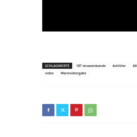
SCHLAGWORTE
187 strassenbande
AchtVier
Al
video
Warenübergabe