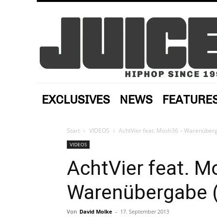
EXCLUSIVES
NEWS
FEATURE
Start
VIDEOS
AchtVier feat. Mosh36 – Warenüberg
VIDEOS
AchtVier feat. 
Warenübergabe (
Von
David Molke
-
17. September 2013