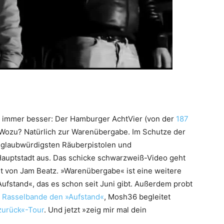
 immer besser: Der Hamburger AchtVier (von der
187
 Wozu? Natürlich zur Warenübergabe. Im Schutze der
e glaubwürdigsten Räuberpistolen und
Hauptstadt aus. Das schicke schwarzweiß-Video geht
mt von Jam Beatz. »Warenübergabe« ist eine weitere
fstand«, das es schon seit Juni gibt. Außerdem probt
 Rasselbande den »Aufstand«
, Mosh36 begleitet
zurück«-Tour
. Und jetzt »zeig mir mal dein