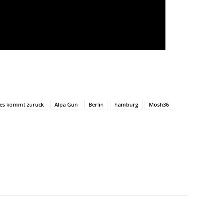
les kommt zurück
Alpa Gun
Berlin
hamburg
Mosh36