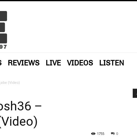
S
REVIEWS
LIVE
VIDEOS
LISTEN
abe (Video)
Mosh36 –
Video)
1755
0