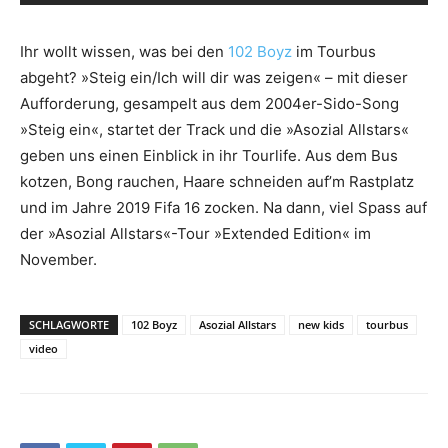
Ihr wollt wissen, was bei den
102 Boyz
im Tourbus
abgeht? »Steig ein/Ich will dir was zeigen« – mit dieser
Aufforderung, gesampelt aus dem 2004er-Sido-Song
»Steig ein«, startet der Track und die »Asozial Allstars«
geben uns einen Einblick in ihr Tourlife. Aus dem Bus
kotzen, Bong rauchen, Haare schneiden auf’m Rastplatz
und im Jahre 2019 Fifa 16 zocken. Na dann, viel Spass auf
der »Asozial Allstars«-Tour »Extended Edition« im
November.
SCHLAGWORTE
102 Boyz
Asozial Allstars
new kids
tourbus
video