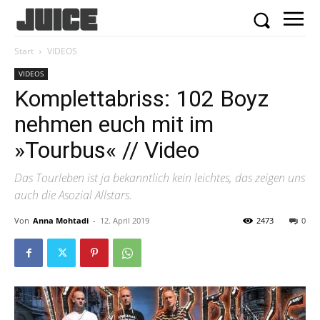
Start
VIDEOS
VIDEOS
Komplettabriss: 102 Boyz
nehmen euch mit im
»Tourbus« // Video
Das Tourleben ist ja bekanntlich kein leichtes, das zeigen uns
auch die Asozial Allstars.
Von
Anna Mohtadi
-
12. April 2019
2473
0