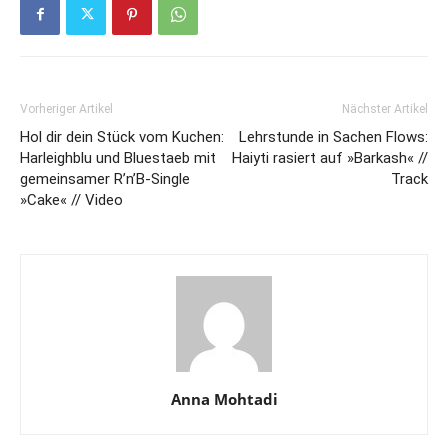
Vorheriger Artikel
Nächster Artikel
Hol dir dein Stück vom Kuchen:
Lehrstunde in Sachen Flows:
Harleighblu und Bluestaeb mit
Haiyti rasiert auf »Barkash« //
gemeinsamer R’n’B-Single
Track
»Cake« // Video
Anna Mohtadi