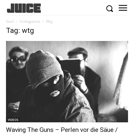
Start
Schlagworte
Wtg
Tag: wtg
VIDEOS
Waving The Guns – Perlen vor die Säue /