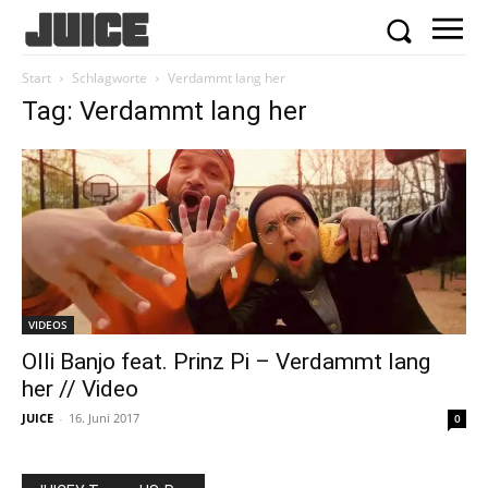
Start
Schlagworte
Verdammt lang her
Tag: Verdammt lang her
VIDEOS
Olli Banjo feat. Prinz Pi – Verdammt lang
her // Video
JUICE
-
16. Juni 2017
0