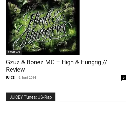
REVIEWS
Gzuz & Bonez MC – High & Hungrig //
Review
JUICE
-
6. Juni 2014
0
JUICEY Tunes: US-Rap