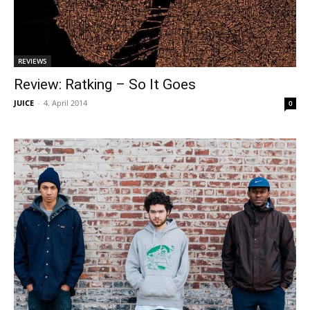
REVIEWS
Review: Ratking – So It Goes
JUICE
-
4. April 2014
0