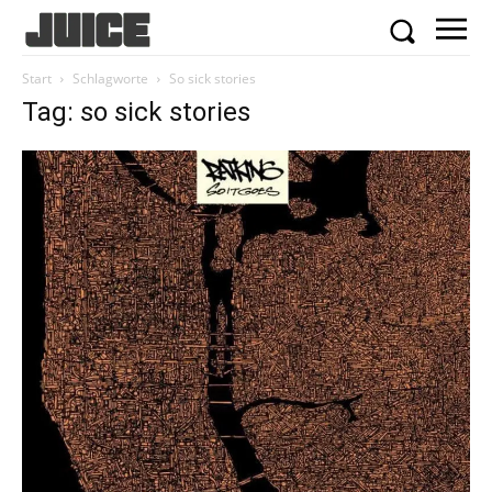
Start
Schlagworte
So sick stories
Tag: so sick stories