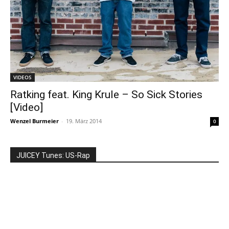
VIDEOS
Ratking feat. King Krule – So Sick Stories
[Video]
Wenzel Burmeier
-
19. März 2014
0
JUICEY Tunes: US-Rap