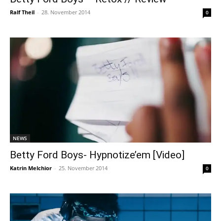
Ralf Theil
-
28. November 2014
0
NEWS
Betty Ford Boys- Hypnotize’em [Video]
Katrin Melchior
-
25. November 2014
0