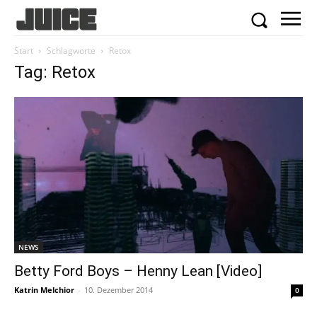
Start
Schlagworte
Retox
Tag: Retox
NEWS
Betty Ford Boys – Henny Lean [Video]
Katrin Melchior
-
10. Dezember 2014
0