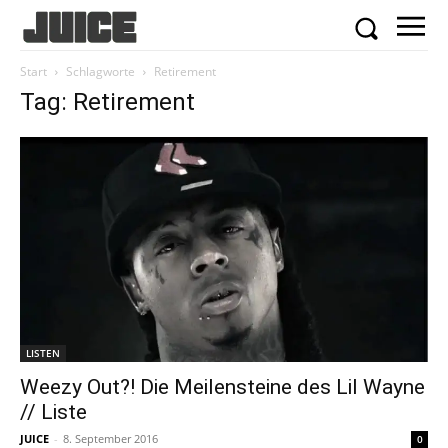
Start
Schlagworte
Retirement
Tag: Retirement
LISTEN
Weezy Out?! Die Meilensteine des Lil Wayne
// Liste
JUICE
-
8. September 2016
0