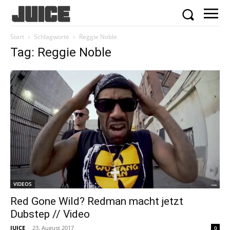
Start
Schlagworte
Reggie Noble
Tag: Reggie Noble
VIDEOS
Red Gone Wild? Redman macht jetzt
Dubstep // Video
JUICE
-
23. August 2017
0