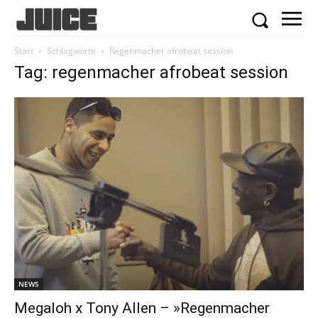
Start
Schlagworte
Regenmacher afrobeat session
Tag: regenmacher afrobeat session
NEWS
Megaloh x Tony Allen – »Regenmacher