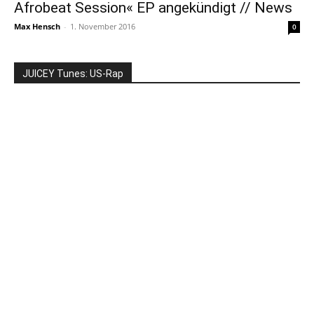
Afrobeat Session« EP angekündigt // News
Max Hensch
-
1. November 2016
0
JUICEY Tunes: US-Rap