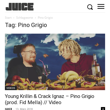
Start
Schlagworte
Pino Grigio
Tag: Pino Grigio
VIDEOS
Young Krillin & Crack Ignaz – Pino Grigio
(prod. Fid Mella) // Video
JUICE
-
13. März 2018
0