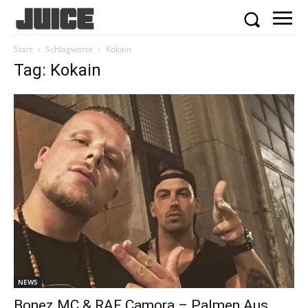
Start
Schlagworte
Kokain
Tag: Kokain
NEWS
Bonez MC & RAF Camora – Palmen Aus