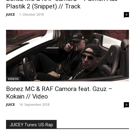
Plastik 2 (Snippet) // Track
JUICE
-
1. Oktober 2018
0
VIDEOS
Bonez MC & RAF Camora feat. Gzuz –
Kokain // Video
JUICE
-
14. September 2018
0
JUICEY Tunes: US-Rap