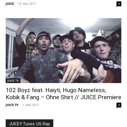
JUICE
-
19. Mai 2017
0
JUICE TV
102 Boyz feat. Haiyti, Hugo Nameless,
Kobik & Fang – Ohne Shirt // JUICE Premiere
JUICE TV
-
1. Mai 2017
0
JUICEY Tunes: US-Rap