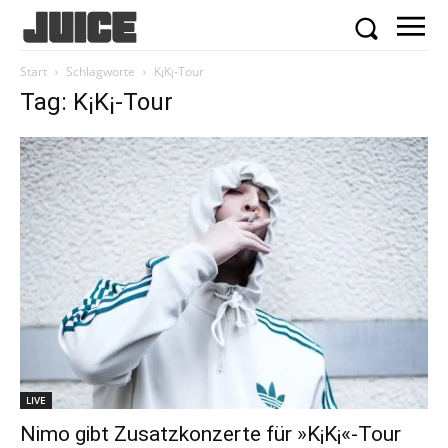
Start
Schlagworte
K¡K¡-Tour
Tag: K¡K¡-Tour
LIVE
Nimo gibt Zusatzkonzerte für »K¡K¡«-Tour