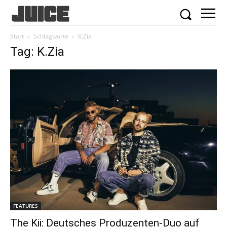
Start
Schlagworte
K.Zia
Tag: K.Zia
FEATURES
The Kii: Deutsches Produzenten-Duo auf