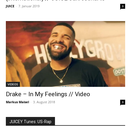
JUICE
-
7. Januar 2019
0
VIDEOS
Drake – In My Feelings // Video
Markus Maisel
-
3. August 2018
0
JUICEY Tunes: US-Rap