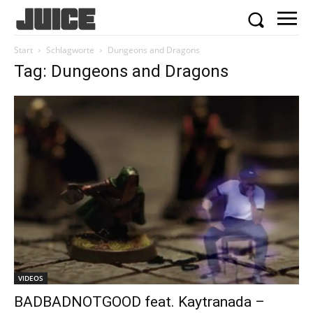
Start
Schlagworte
Dungeons and Dragons
Tag: Dungeons and Dragons
VIDEOS
BADBADNOTGOOD feat. Kaytranada –