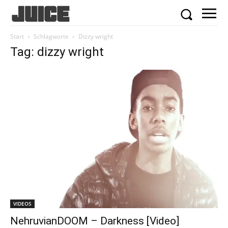
Start
Schlagworte
Dizzy wright
Tag: dizzy wright
VIDEOS
NehruvianDOOM – Darkness [Video]