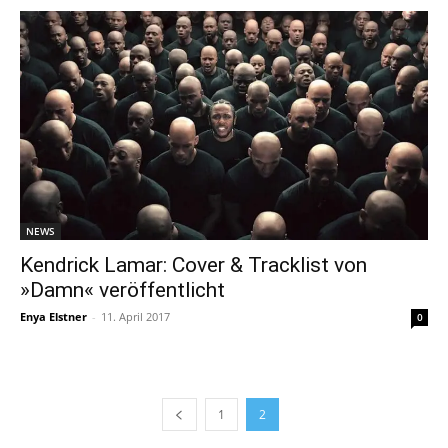
NEWS
Kendrick Lamar: Cover & Tracklist von
»Damn« veröffentlicht
Enya Elstner
-
11. April 2017
0
1
2