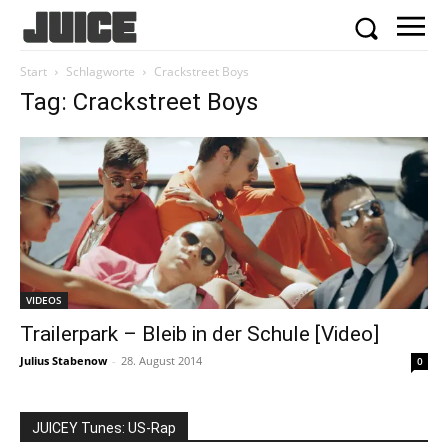
Start
Schlagworte
Crackstreet Boys
Tag: Crackstreet Boys
VIDEOS
Trailerpark – Bleib in der Schule [Video]
Julius Stabenow
-
28. August 2014
0
JUICEY Tunes: US-Rap