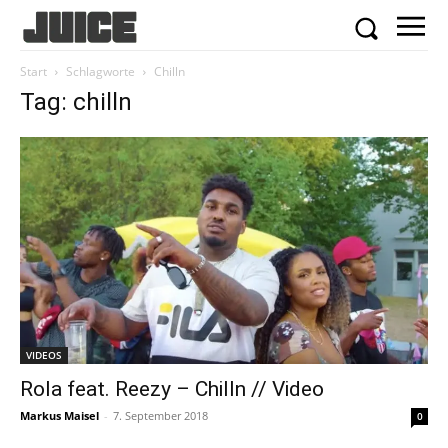
Start
Schlagworte
Chilln
Tag: chilln
VIDEOS
Rola feat. Reezy – Chilln // Video
Markus Maisel
-
7. September 2018
0