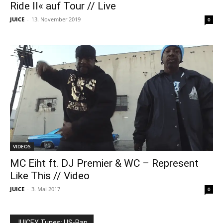
Ride II« auf Tour // Live
JUICE
-
13. November 2019
0
VIDEOS
MC Eiht ft. DJ Premier & WC – Represent
Like This // Video
JUICE
-
3. Mai 2017
0
JUICEY Tunes: US-Rap