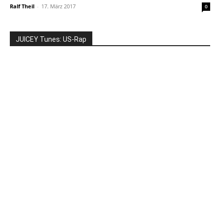
Ralf Theil
-
17. März 2017
0
JUICEY Tunes: US-Rap