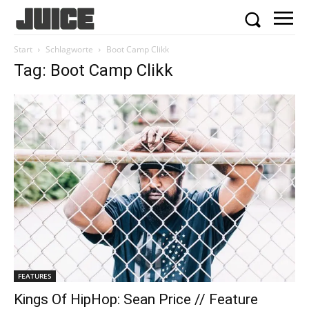
Start
Schlagworte
Boot Camp Clikk
Tag: Boot Camp Clikk
FEATURES
Kings Of HipHop: Sean Price // Feature