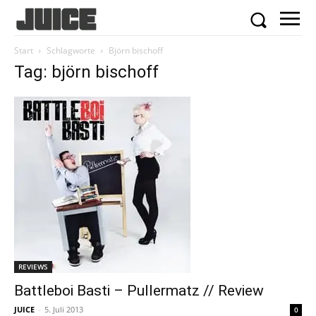
Start
Schlagworte
Björn bischoff
Tag: björn bischoff
REVIEWS
Battleboi Basti – Pullermatz // Review
JUICE
-
5. Juli 2013
0