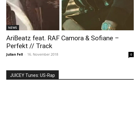
NEWS
AriBeatz feat. RAF Camora & Sofiane –
Perfekt // Track
Julian Fell
-
16. November 2018
0
JUICEY Tunes: US-Rap