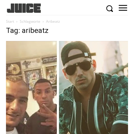
Start
Schlagworte
Aribeatz
Tag: aribeatz