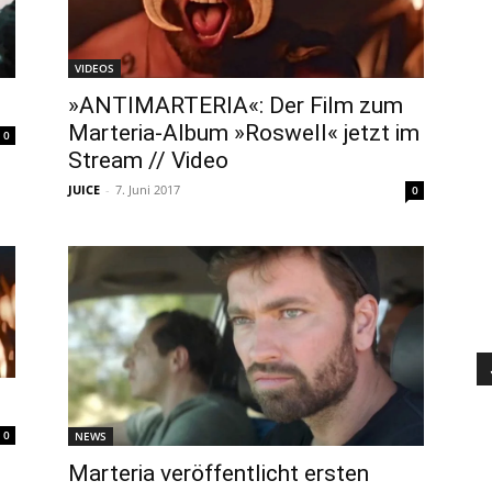
VIDEOS
»ANTIMARTERIA«: Der Film zum
Marteria-Album »Roswell« jetzt im
0
Stream // Video
JUICE
-
7. Juni 2017
0
0
NEWS
Marteria veröffentlicht ersten