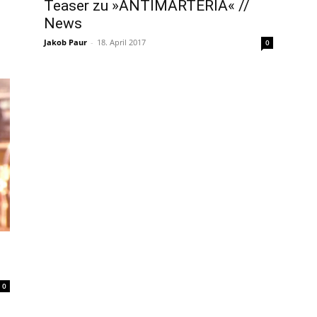
Teaser zu »ANTIMARTERIA« //
News
Jakob Paur
-
18. April 2017
0
0