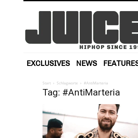
EXCLUSIVES
NEWS
FEATURE
Start
Schlagworte
#AntiMarteria
Tag: #AntiMarteria